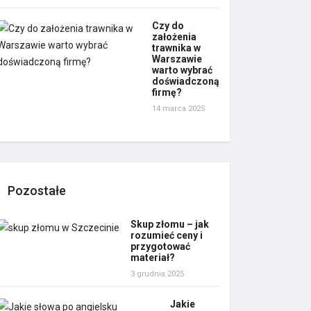
Czy do
założenia
trawnika w
Warszawie
warto wybrać
doświadczoną
firmę?
14 marca 2025
Pozostałe
Skup złomu – jak
rozumieć ceny i
przygotować
materiał?
3 grudnia 2025
Jakie