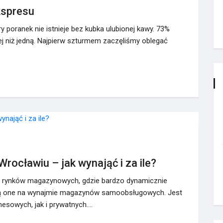
kspresu
 poranek nie istnieje bez kubka ulubionej kawy. 73%
ej niż jedną. Najpierw szturmem zaczęliśmy oblegać
cławiu – jak wynająć i za ile?
e rynków magazynowych, gdzie bardzo dynamicznie
egają one na wynajmie magazynów samoobsługowych. Jest
nesowych, jak i prywatnych.…