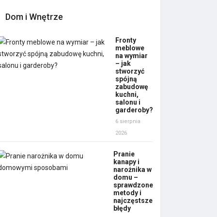
Dom i Wnętrze
Fronty
meblowe
na wymiar
– jak
stworzyć
spójną
zabudowę
kuchni,
salonu i
garderoby?
6 sierpnia
2026
Pranie
kanapy i
narożnika w
domu –
sprawdzone
metody i
najczęstsze
błędy