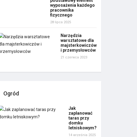
podstawowy element
wyposażenia każdego
pracownika
fizycznego
28 lipca 2025
Narzędzia
warsztatowe dla
majsterkowiczów
i przemysłowców
21 czerwca 2023
Ogród
Jak
zaplanować
taras przy
domku
letniskowym?
14 września 2025