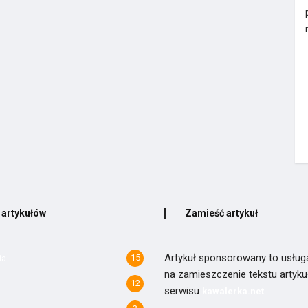
 artykułów
Zamieść artykuł
Artykuł sponsorowany to usług
15
ia
na zamieszczenie tekstu artyk
12
serwisu
kawalerka.net