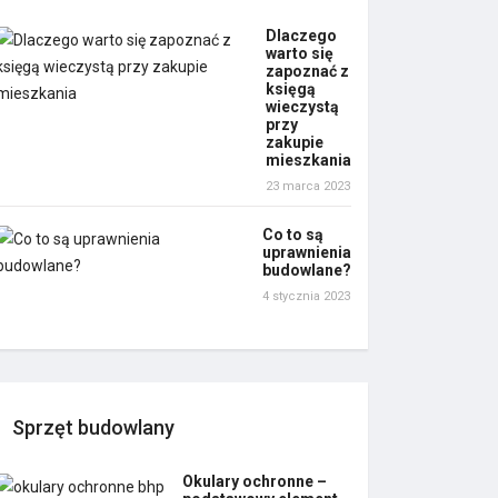
Dlaczego
warto się
zapoznać z
księgą
wieczystą
przy
zakupie
mieszkania
23 marca 2023
Co to są
uprawnienia
budowlane?
4 stycznia 2023
Sprzęt budowlany
Okulary ochronne –