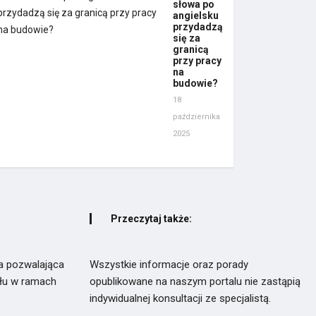
słowa po
angielsku
przydadzą
się za
granicą
przy pracy
na
budowie?
18
października
2025
Przeczytaj także:
a pozwalająca
Wszystkie informacje oraz porady
ułu w ramach
opublikowane na naszym portalu nie zastąpią
indywidualnej konsultacji ze specjalistą.