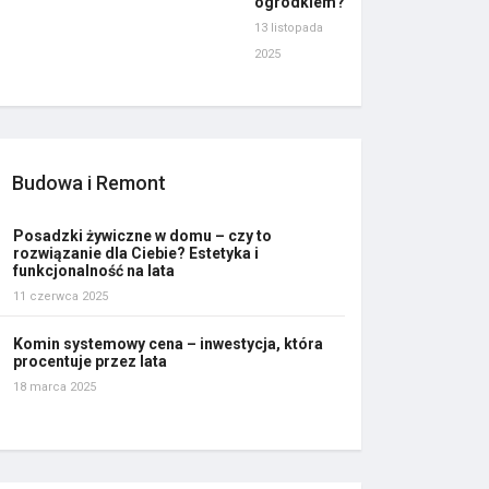
ogródkiem?
13 listopada
2025
Budowa i Remont
Posadzki żywiczne w domu – czy to
rozwiązanie dla Ciebie? Estetyka i
funkcjonalność na lata
11 czerwca 2025
Komin systemowy cena – inwestycja, która
procentuje przez lata
18 marca 2025