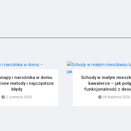
anapy i narożnika w domu
Schody w małym mieszk
one metody i najczęstsze
kawalerce – jak poł
błędy
funkcjonalność z des
2 czerwca 2026
28 kwietnia 2026