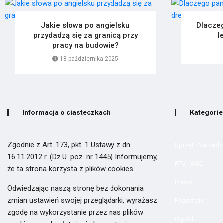
Jakie słowa po angielsku
Dlacze
przydadzą się za granicą przy
l
pracy na budowie?
18 października 2025
Informacja o ciasteczkach
Kategorie
Zgodnie z Art. 173, pkt. 1 Ustawy z dn.
Sprzęt i Narzędz
16.11.2012 r. (Dz.U. poz. nr 1445) Informujemy,
RTV i AGD
że ta strona korzysta z plików cookies.
Prawo
Odwiedzając naszą stronę bez dokonania
zmian ustawień swojej przeglądarki, wyrażasz
Pozostałe
zgodę na wykorzystanie przez nas plików
Ogród