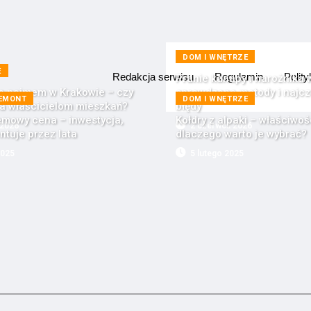
DOM I WNĘTRZE
E
Redakcja serwisu
Regulamin
Polit
Pranie kanapy i narożnika
e najmem w Krakowie – czy
sprawdzone metody i najcz
REMONT
DOM I WNĘTRZE
ca właścicielom mieszkań?
błędy
emowy cena – inwestycja,
Kołdry z alpaki – właściwośc
 2026
2 czerwca 2026
ntuje przez lata
dlaczego warto je wybrać?
2025
5 lutego 2025