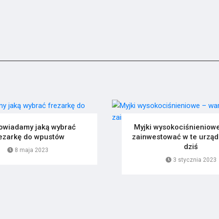
owiadamy jaką wybrać
Myjki wysokociśnieniowe
ezarkę do wpustów
zainwestować w te urząd
dziś
8 maja 2023
3 stycznia 2023