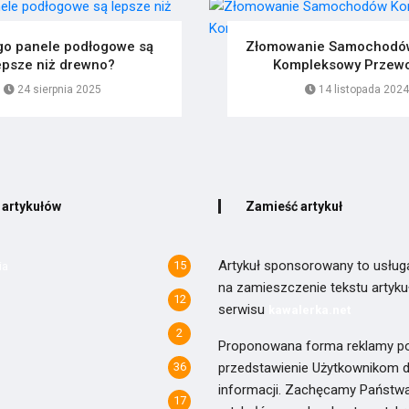
go panele podłogowe są
Złomowanie Samochodów
epsze niż drewno?
Kompleksowy Przew
24 sierpnia 2025
14 listopada 2024
 artykułów
Zamieść artykuł
Artykuł sponsorowany to usług
15
ia
na zamieszczenie tekstu artyk
12
serwisu
kawalerka.net
2
Proponowana forma reklamy p
36
przedstawienie Użytkownikom du
informacji. Zachęcamy Państwa 
17