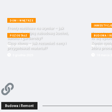
DOM I WNĘTRZE
INWESTYCJ
Fronty meblowe na wymiar – jak
stworzyć spójną zabudowę kuchni,
Zarządzani
POZOSTAŁE
BUDOWA I 
salonu i garderoby?
to się opła
Skup złomu – jak rozumieć ceny i
Komin syst
6 sierpnia 2026
4 czerwca
przygotować materiał?
która proce
3 grudnia 2025
18 marca 
Budowa i Remont