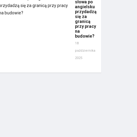
słowa po
angielsku
przydadzą
się za
granicą
przy pracy
na
budowie?
18
października
2025