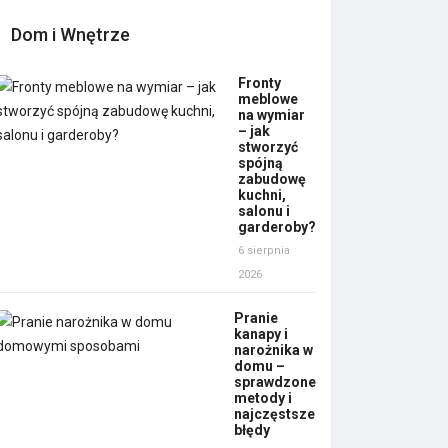
Dom i Wnętrze
Fronty
meblowe
na wymiar
– jak
stworzyć
spójną
zabudowę
kuchni,
salonu i
garderoby?
6 sierpnia
2026
Pranie
kanapy i
narożnika w
domu –
sprawdzone
metody i
najczęstsze
błędy