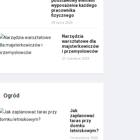
podstawowy element
wyposażenia każdego
pracownika
fizycznego
28 lipca 2025
Narzędzia
warsztatowe dla
majsterkowiczów
i przemysłowców
21 czerwca 2023
Ogród
Jak
zaplanować
taras przy
domku
letniskowym?
14 września 2025