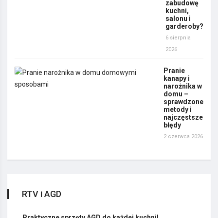
zabudowę
kuchni,
salonu i
garderoby?
6 sierpnia
2026
Pranie
kanapy i
narożnika w
domu –
sprawdzone
metody i
najczęstsze
błędy
2 czerwca 2026
RTV i AGD
Praktyczne sprzęty AGD do każdej kuchni!