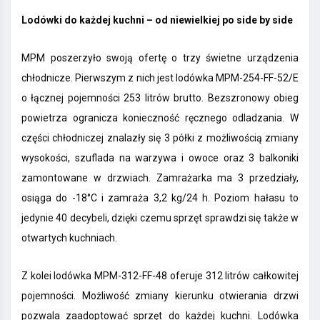
Lodówki do każdej kuchni – od niewielkiej po side by side
MPM poszerzyło swoją ofertę o trzy świetne urządzenia
chłodnicze. Pierwszym z nich jest lodówka MPM-254-FF-52/E
o łącznej pojemności 253 litrów brutto. Bezszronowy obieg
powietrza ogranicza konieczność ręcznego odladzania. W
części chłodniczej znalazły się 3 półki z możliwością zmiany
wysokości, szuflada na warzywa i owoce oraz 3 balkoniki
zamontowane w drzwiach. Zamrażarka ma 3 przedziały,
osiąga do -18°C i zamraża 3,2 kg/24 h. Poziom hałasu to
jedynie 40 decybeli, dzięki czemu sprzęt sprawdzi się także w
otwartych kuchniach.
Z kolei lodówka MPM-312-FF-48 oferuje 312 litrów całkowitej
pojemności. Możliwość zmiany kierunku otwierania drzwi
pozwala zaadoptować sprzęt do każdej kuchni. Lodówka