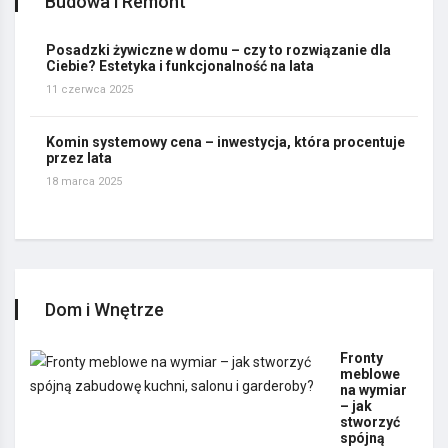
Budowa i Remont
Posadzki żywiczne w domu – czy to rozwiązanie dla
Ciebie? Estetyka i funkcjonalność na lata
11 czerwca 2025
Komin systemowy cena – inwestycja, która procentuje
przez lata
18 marca 2025
Dom i Wnętrze
Fronty
meblowe
na wymiar
– jak
stworzyć
spójną