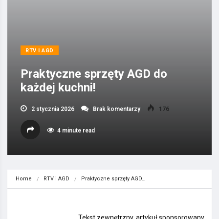
RTV I AGD
Praktyczne sprzęty AGD do
każdej kuchni!
2 stycznia 2026
Brak komentarzy
176
4 minute read
Home
RTV i AGD
Praktyczne sprzęty AGD…
Tekst zewnętrzny, artykuł sponsorowany