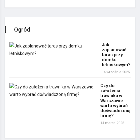
Ogród
Jak
zaplanować
taras przy
domku
letniskowym?
14 września 2025
Czy do
założenia
trawnika w
Warszawie
warto wybrać
doświadczoną
firmę?
14 marca 2025