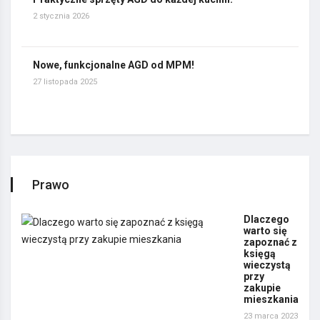
2 stycznia 2026
Nowe, funkcjonalne AGD od MPM!
27 listopada 2025
Prawo
Dlaczego
warto się
zapoznać z
księgą
wieczystą
przy
zakupie
mieszkania
23 marca 2023