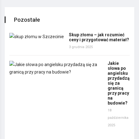
Pozostałe
Skup złomu – jak rozumieć
ceny i przygotować materiał?
3 grudnia 2025
Jakie
słowa po
angielsku
przydadzą
się za
granicą
przy pracy
na
budowie?
18
października
2025