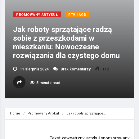
PROMOWANY ARTYKUŁ
RTV I AGD
Jak roboty sprzątające radzą
sobie z przeszkodami w
mieszkaniu: Nowoczesne
rozwiązania dla czystego domu
11 sierpnia 2024
Brak komentarzy
112
5 minute read
Home
Promowany Artykuł
Jak roboty sprzątające…
Tekst zewnętrzny, artykuł sponsorowany