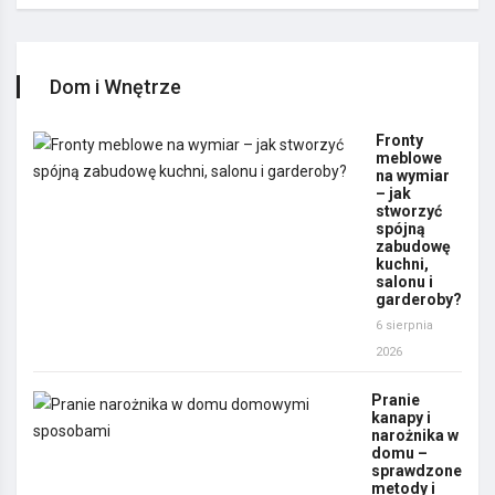
Dom i Wnętrze
Fronty
meblowe
na wymiar
– jak
stworzyć
spójną
zabudowę
kuchni,
salonu i
garderoby?
6 sierpnia
2026
Pranie
kanapy i
narożnika w
domu –
sprawdzone
metody i