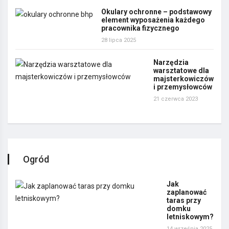
Okulary ochronne – podstawowy
element wyposażenia każdego
pracownika fizycznego
28 lipca 2025
Narzędzia
warsztatowe dla
majsterkowiczów
i przemysłowców
21 czerwca 2023
Ogród
Jak
zaplanować
taras przy
domku
letniskowym?
14 września 2025