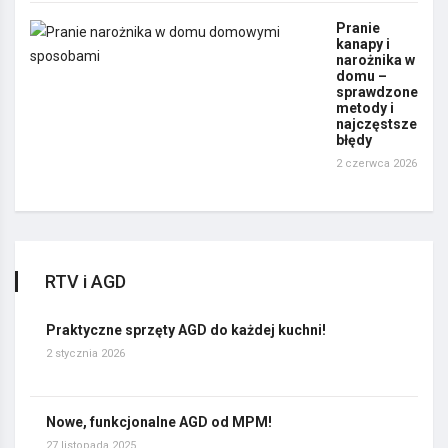
Pranie
kanapy i
narożnika w
domu –
sprawdzone
metody i
najczęstsze
błędy
2 czerwca 2026
RTV i AGD
Praktyczne sprzęty AGD do każdej kuchni!
2 stycznia 2026
Nowe, funkcjonalne AGD od MPM!
27 listopada 2025