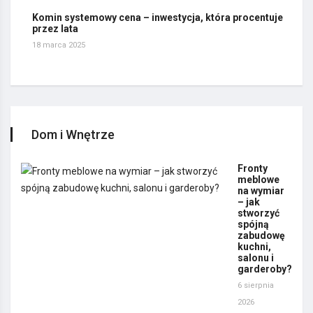
Komin systemowy cena – inwestycja, która procentuje
przez lata
18 marca 2025
Dom i Wnętrze
Fronty
meblowe
na wymiar
– jak
stworzyć
spójną
zabudowę
kuchni,
salonu i
garderoby?
6 sierpnia
2026