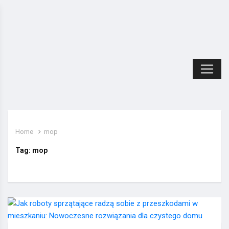
Home
mop
Tag:
mop