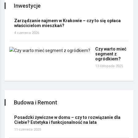
Inwestycje
Zarządzanie najmem w Krakowie – czy to się opłaca
właścicielom mieszkań?
4 czerwca 2026
Czy warto mieć
segment z
ogródkiem?
13 listopada 2025
Budowa i Remont
Posadzki żywiczne w domu – czy to rozwiązanie dla
Ciebie? Estetyka i funkcjonalność na lata
11 czerwca 2025