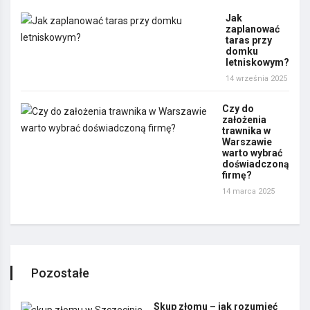
Jak
zaplanować
taras przy
domku
letniskowym?
14 września 2025
Czy do
założenia
trawnika w
Warszawie
warto wybrać
doświadczoną
firmę?
14 marca 2025
Pozostałe
Skup złomu – jak rozumieć