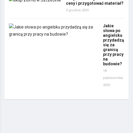
ceny i przygotować materiał?
3 grudnia 2025
Jakie
słowa po
angielsku
przydadzą
się za
granicą
przy pracy
na
budowie?
18
października
2025