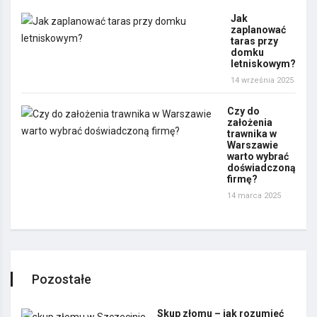
Jak
zaplanować
taras przy
domku
letniskowym?
14 września 2025
Czy do
założenia
trawnika w
Warszawie
warto wybrać
doświadczoną
firmę?
14 marca 2025
Pozostałe
Skup złomu – jak rozumieć