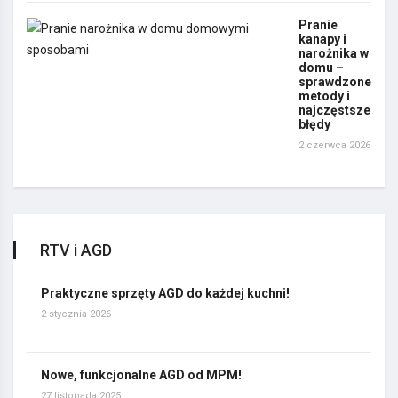
Pranie
kanapy i
narożnika w
domu –
sprawdzone
metody i
najczęstsze
błędy
2 czerwca 2026
RTV i AGD
Praktyczne sprzęty AGD do każdej kuchni!
2 stycznia 2026
Nowe, funkcjonalne AGD od MPM!
27 listopada 2025