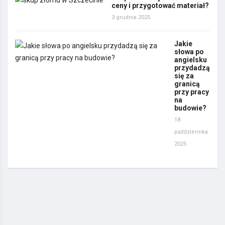
ceny i przygotować materiał?
3 grudnia 2025
Jakie
słowa po
angielsku
przydadzą
się za
granicą
przy pracy
na
budowie?
18
października
2025