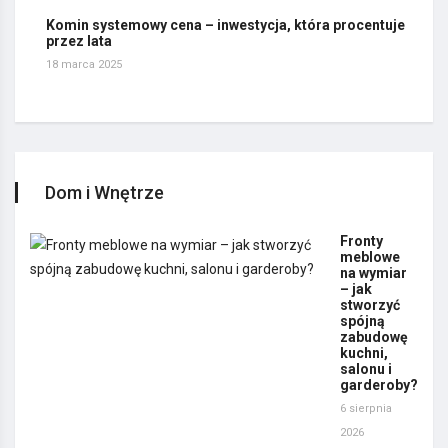
Komin systemowy cena – inwestycja, która procentuje
przez lata
18 marca 2025
Dom i Wnętrze
Fronty
meblowe
na wymiar
– jak
stworzyć
spójną
zabudowę
kuchni,
salonu i
garderoby?
6 sierpnia
2026