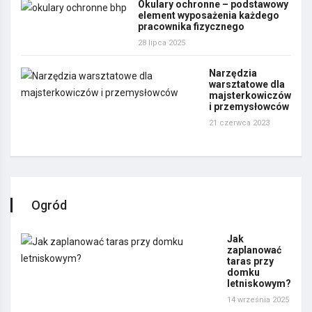
Okulary ochronne – podstawowy
element wyposażenia każdego
pracownika fizycznego
28 lipca 2025
Narzędzia
warsztatowe dla
majsterkowiczów
i przemysłowców
21 czerwca 2023
Ogród
Jak
zaplanować
taras przy
domku
letniskowym?
14 września 2025