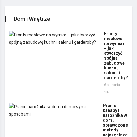
Dom i Wnętrze
Fronty
meblowe
na wymiar
– jak
stworzyć
spójną
zabudowę
kuchni,
salonu i
garderoby?
6 sierpnia
2026
Pranie
kanapy i
narożnika w
domu –
sprawdzone
metody i
najczęstsze