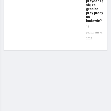
przydadzą
się za
granicą
przy pracy
na
budowie?
18
października
2025