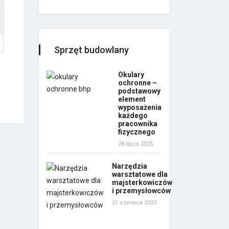
Sprzęt budowlany
Okulary
ochronne –
podstawowy
element
wyposażenia
każdego
pracownika
fizycznego
28 lipca 2025
Narzędzia
warsztatowe dla
majsterkowiczów
i przemysłowców
21 czerwca 2023