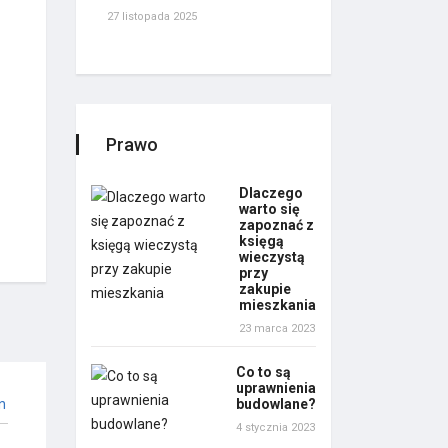
27 listopada 2025
Prawo
Dlaczego
warto się
zapoznać z
księgą
wieczystą
przy
zakupie
mieszkania
23 marca 2023
Co to są
uprawnienia
budowlane?
n
4 stycznia 2023