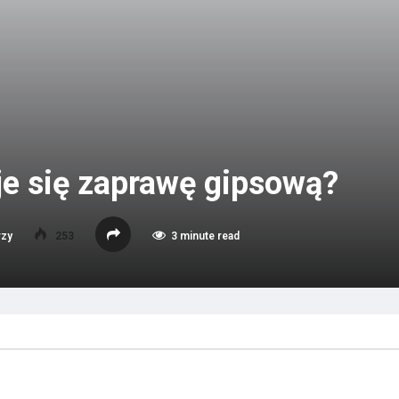
je się zaprawę gipsową?
rzy
253
3 minute read