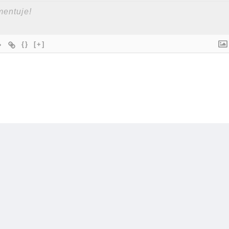
{}
[+]