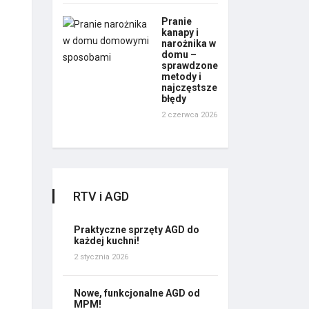
Pranie
kanapy i
narożnika w
domu –
sprawdzone
metody i
najczęstsze
błędy
2 czerwca 2026
RTV i AGD
Praktyczne sprzęty AGD do
każdej kuchni!
2 stycznia 2026
Nowe, funkcjonalne AGD od
MPM!