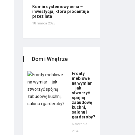
Komin systemowy cena –
inwestycja, która procentuje
przez lata
18 marca 2025
Dom i Wnętrze
Fronty
meblowe
na wymiar
– jak
stworzyć
spójną
zabudowę
kuchni,
salonu i
garderoby?
6 sierpnia
2026