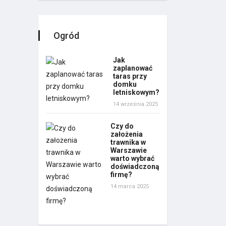
Ogród
Jak
zaplanować
taras przy
domku
letniskowym?
14 września 2025
Czy do
założenia
trawnika w
Warszawie
warto wybrać
doświadczoną
firmę?
14 marca 2025