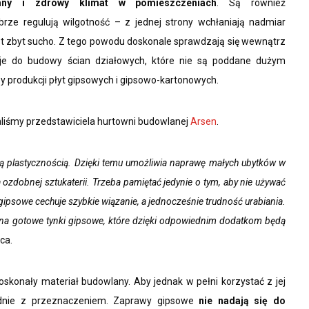
mny i zdrowy klimat w pomieszczeniach
. Są również
rze regulują wilgotność – z jednej strony wchłaniają nadmiar
 jest zbyt sucho. Z tego powodu doskonale sprawdzają się wewnątrz
ę je do budowy ścian działowych, które nie są poddane dużym
 produkcji płyt gipsowych i gipsowo-kartonowych.
liśmy przedstawiciela hurtowni budowlanej
Arsen
.
żą plastycznością. Dzięki temu umożliwia naprawę małych ubytków w
 ozdobnej sztukaterii. Trzeba pamiętać jedynie o tym, aby nie używać
 gipsowe cechuje szybkie wiązanie, a jednocześnie trudność urabiania.
 na gotowe tynki gipsowe, które dzięki odpowiednim dodatkom będą
ca.
konały materiał budowlany. Aby jednak w pełni korzystać z jej
godnie z przeznaczeniem. Zaprawy gipsowe
nie nadają się do