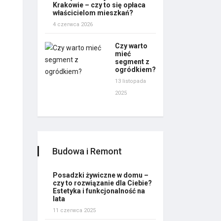
Krakowie – czy to się opłaca
właścicielom mieszkań?
4 czerwca 2026
Czy warto
mieć
segment z
ogródkiem?
13 listopada
2025
Budowa i Remont
Posadzki żywiczne w domu –
czy to rozwiązanie dla Ciebie?
Estetyka i funkcjonalność na
lata
11 czerwca 2025