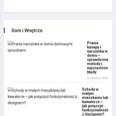
Dom i Wnętrze
Pranie
kanapy i
narożnika w
domu –
sprawdzone
metody i
najczęstsze
błędy
2 czerwca 2026
Schody w
małym
mieszkaniu lub
kawalerce –
jak połączyć
funkcjonalność
z designem?