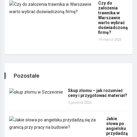
Czy do
założenia
trawnika w
Warszawie
warto wybrać
doświadczoną
firmę?
14 marca 2025
Pozostałe
Skup złomu – jak rozumieć
ceny i przygotować materiał?
3 grudnia 2025
Jakie
słowa po
angielsku
przydadzą