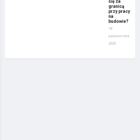
się za
granicą
przy pracy
na
budowie?
18
października
2025