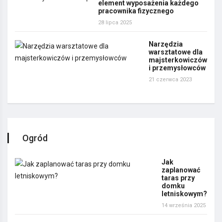
element wyposażenia każdego
pracownika fizycznego
28 lipca 2025
Narzędzia
warsztatowe dla
majsterkowiczów
i przemysłowców
21 czerwca 2023
Ogród
Jak
zaplanować
taras przy
domku
letniskowym?
14 września 2025