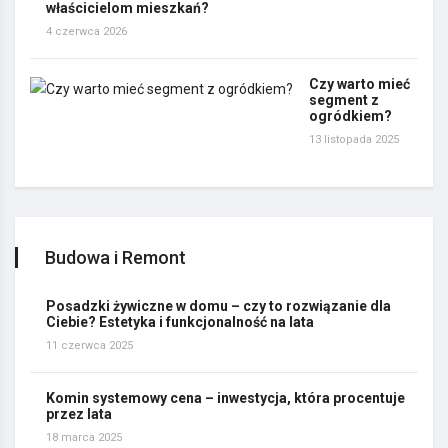
właścicielom mieszkań?
4 czerwca 2026
Czy warto mieć
segment z
ogródkiem?
13 listopada 2025
Budowa i Remont
Posadzki żywiczne w domu – czy to rozwiązanie dla
Ciebie? Estetyka i funkcjonalność na lata
11 czerwca 2025
Komin systemowy cena – inwestycja, która procentuje
przez lata
18 marca 2025