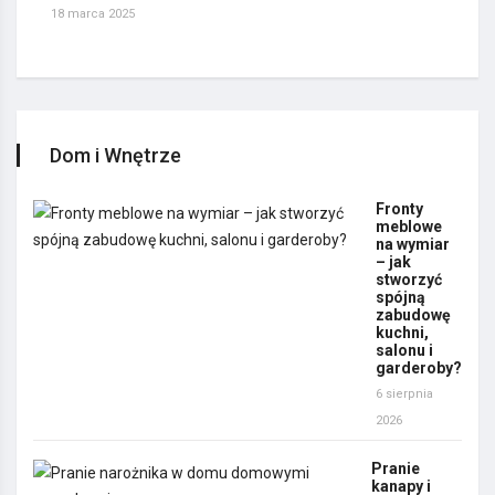
18 marca 2025
Dom i Wnętrze
Fronty
meblowe
na wymiar
– jak
stworzyć
spójną
zabudowę
kuchni,
salonu i
garderoby?
6 sierpnia
2026
Pranie
kanapy i