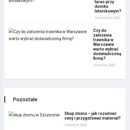
taras przy
domku
letniskowym?
14 września 2025
Czy do
założenia
trawnika w
Warszawie
warto wybrać
doświadczoną
firmę?
14 marca 2025
Pozostałe
Skup złomu – jak rozumieć
ceny i przygotować materiał?
3 grudnia 2025