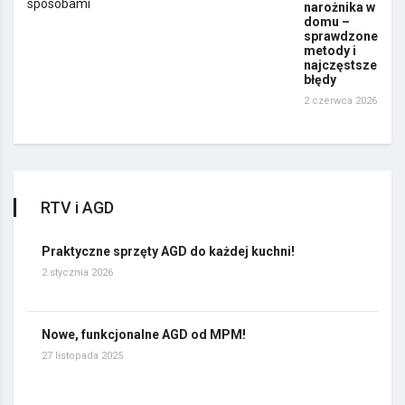
narożnika w
domu –
sprawdzone
metody i
najczęstsze
błędy
2 czerwca 2026
RTV i AGD
Praktyczne sprzęty AGD do każdej kuchni!
2 stycznia 2026
Nowe, funkcjonalne AGD od MPM!
27 listopada 2025