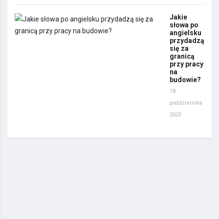
Jakie
słowa po
angielsku
przydadzą
się za
granicą
przy pracy
na
budowie?
18
października
2025