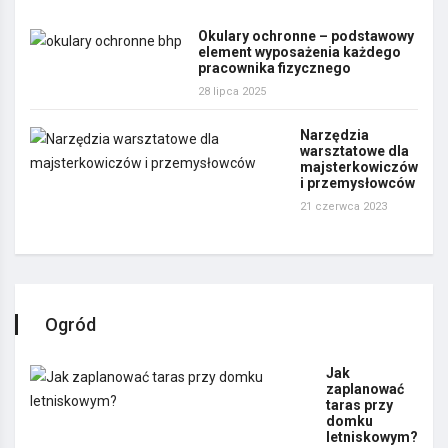
Okulary ochronne – podstawowy
element wyposażenia każdego
pracownika fizycznego
28 lipca 2025
Narzędzia
warsztatowe dla
majsterkowiczów
i przemysłowców
21 czerwca 2023
Ogród
Jak
zaplanować
taras przy
domku
letniskowym?