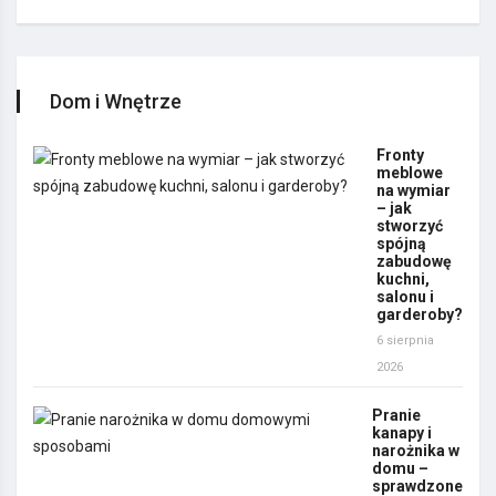
Dom i Wnętrze
Fronty
meblowe
na wymiar
– jak
stworzyć
spójną
zabudowę
kuchni,
salonu i
garderoby?
6 sierpnia
2026
Pranie
kanapy i
narożnika w
domu –
sprawdzone