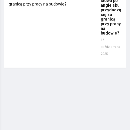
słowa po
angielsku
przydadzą
się za
granicą
przy pracy
na
budowie?
18
października
2025