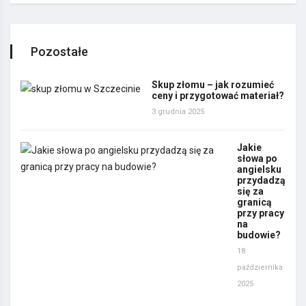
Pozostałe
Skup złomu – jak rozumieć
ceny i przygotować materiał?
3 grudnia 2025
Jakie
słowa po
angielsku
przydadzą
się za
granicą
przy pracy
na
budowie?
18
października
2025