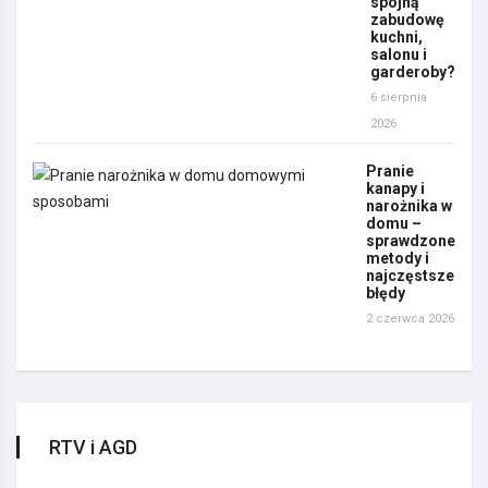
spójną
zabudowę
kuchni,
salonu i
garderoby?
6 sierpnia
2026
Pranie
kanapy i
narożnika w
domu –
sprawdzone
metody i
najczęstsze
błędy
2 czerwca 2026
RTV i AGD