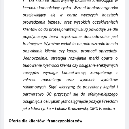
Od kilku lat obserwujemy działania zmierzające w
kierunku konsolidacji rynku. Wzrost konkurencyjności
przejawiający się w coraz wyższych kosztach
prowadzenia biznesu oraz wysokich oczekiwaniach
klientów co do profesjonalizacji usług powoduje, że dla
pojedynczego biura uzyskiwanie dochodowości jest
trudniejsze. Wyraźnie widać to na polu wzrostu kosztu
pozyskania klienta czy kosztu promocji sprzedaży.
Jednocześnie, strategia rozwijania marki oparta o
budowanie lojalności klienta czy osiąganie efektywnych
zasięgów wymaga konsekwencji, kompetencji z
zakresu marketingu oraz wysokich wydatków
reklamowych. Stąd wierzymy, że pozyskany kapitał i
partnerstwo OC przyczyni się do efektywniejszego
osiągnięcia celu jakim jest osiągnięcie pozycji Freedom
jako lidera rynku – Łukasz Kruszewski, CMO Freedom.
Oferta dla klientów i franczyzobiorców