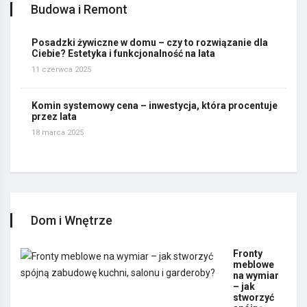
Budowa i Remont
Posadzki żywiczne w domu – czy to rozwiązanie dla
Ciebie? Estetyka i funkcjonalność na lata
11 czerwca 2025
Komin systemowy cena – inwestycja, która procentuje
przez lata
18 marca 2025
Dom i Wnętrze
Fronty
meblowe
na wymiar
– jak
stworzyć