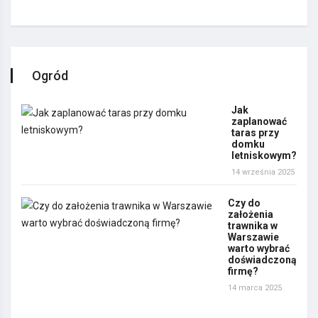
Ogród
Jak
zaplanować
taras przy
domku
letniskowym?
14 września 2025
Czy do
założenia
trawnika w
Warszawie
warto wybrać
doświadczoną
firmę?
14 marca 2025