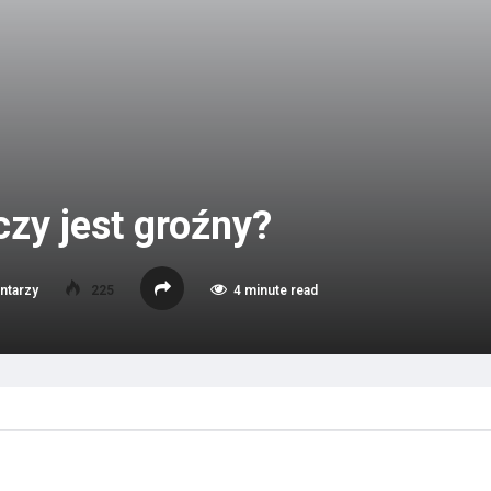
zy jest groźny?
ntarzy
225
4 minute read