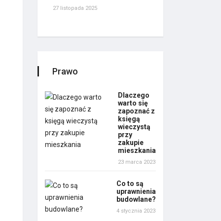
27 listopada 2025
Prawo
Dlaczego
warto się
zapoznać z
księgą
wieczystą
przy
zakupie
mieszkania
23 marca 2023
Co to są
uprawnienia
budowlane?
4 stycznia 2023