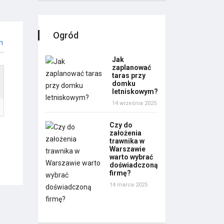
Ogród
n
Jak
zaplanować
taras przy
domku
letniskowym?
14 września 2025
Czy do
założenia
trawnika w
Warszawie
warto wybrać
doświadczoną
firmę?
14 marca 2025