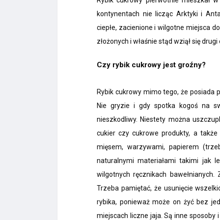
Rybik cukrowy pierwotnie mieszkał w 
kontynentach nie licząc Arktyki i An
ciepłe, zacienione i wilgotne miejsca d
złożonych i właśnie stąd wziął się drug
Czy rybik cukrowy jest groźny?
Rybik cukrowy mimo tego, że posiada pan
Nie gryzie i gdy spotka kogoś na sw
nieszkodliwy. Niestety można uszczup
cukier czy cukrowe produkty, a także
mięsem, warzywami, papierem (trze
naturalnymi materiałami takimi jak 
wilgotnych ręcznikach bawełnianych
Trzeba pamiętać, że usunięcie wszelki
rybika, ponieważ może on żyć bez je
miejscach liczne jaja. Są inne sposoby i