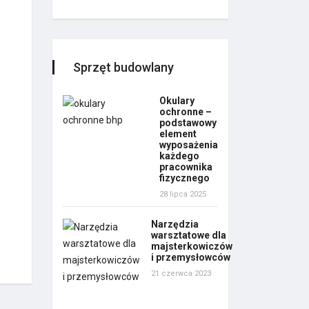
Sprzęt budowlany
Okulary
ochronne –
podstawowy
element
wyposażenia
każdego
pracownika
fizycznego
28 lipca 2025
Narzędzia
warsztatowe dla
majsterkowiczów
i przemysłowców
21 czerwca 2023