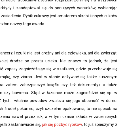
klimacie tropikalnym, jednak rozprzestrzenił się na wszystkich
tarktydy i zaadaptował się do panujących warunków, wybierając
o zasiedlenia. Rybik cukrowy jest amatorem skrobi i innych cukrów
i człon nazwy tego owada.
cerz i czułki nie jest groźny ani dla człowieka, ani dla zwierząt.
ojej drodze po prostu ucieka. Nie znaczy to jednak, że jest
lić zapasy zagnieżdżając się w szafkach, gdzie przechowuje się
 mąkę, czy ziarna. Jest w stanie odżywiać się także suszonym
ba zatem zabezpieczyć książki czy też dokumenty), a także
len czy bawełna. Stąd w łazience może zagnieździć się np. w
. Z tych właśnie powodów zwalcza się jego obecność w domu.
ch źródeł pokarmu, czyli szczelne opakowania, to nie sposób na
dzenia nawet przez rok, a w tym czasie składa w zacienionych
 jeśli zastanawiacie się,
jak się pozbyć rybików
, to już spieszymy z