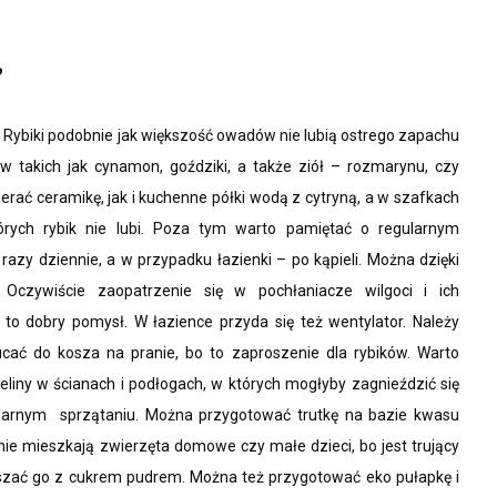
?
 Rybiki podobnie jak większość owadów nie lubią ostrego zapachu
raw takich jak cynamon, goździki, a także ziół – rozmarynu, czy
rać ceramikę, jak i kuchenne półki wodą z cytryną, a w szafkach
órych rybik nie lubi. Poza tym warto pamiętać o regularnym
razy dziennie, a w przypadku łazienki – po kąpieli. Można dzięki
 Oczywiście zaopatrzenie się w pochłaniacze wilgoci i ich
 to dobry pomysł. W łazience przyda się też wentylator. Należy
cać do kosza na pranie, bo to zaproszenie dla rybików. Warto
eliny w ścianach i podłogach, w których mogłyby zagnieździć się
gularnym sprzątaniu. Można przygotować trutkę na bazie kwasu
 nie mieszkają zwierzęta domowe czy małe dzieci, bo jest trujący
szać go z cukrem pudrem. Można też przygotować eko pułapkę i