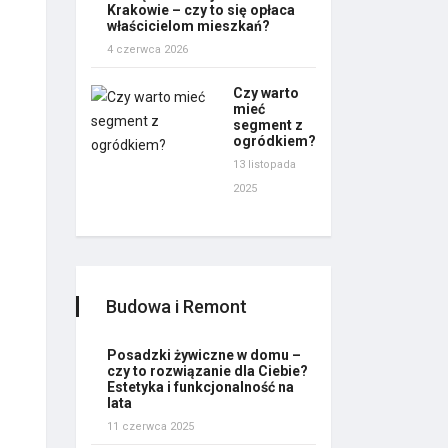
Krakowie – czy to się opłaca
właścicielom mieszkań?
4 czerwca 2026
Czy warto
mieć
segment z
ogródkiem?
13 listopada
2025
Budowa i Remont
Posadzki żywiczne w domu –
czy to rozwiązanie dla Ciebie?
Estetyka i funkcjonalność na
lata
11 czerwca 2025