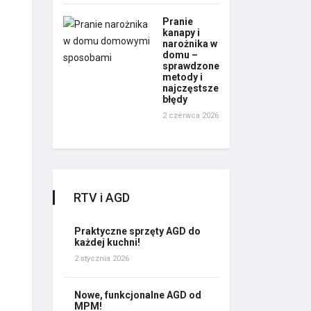
Pranie
kanapy i
narożnika w
domu –
sprawdzone
metody i
najczęstsze
błędy
2 czerwca 2026
RTV i AGD
Praktyczne sprzęty AGD do
każdej kuchni!
2 stycznia 2026
Nowe, funkcjonalne AGD od
MPM!