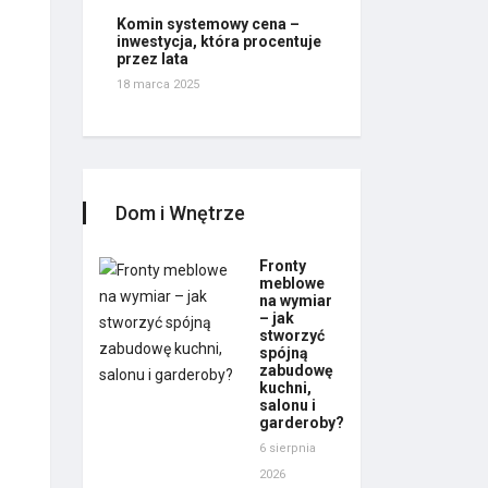
Komin systemowy cena –
inwestycja, która procentuje
przez lata
18 marca 2025
Dom i Wnętrze
Fronty
meblowe
na wymiar
– jak
stworzyć
spójną
zabudowę
kuchni,
salonu i
garderoby?
6 sierpnia
2026