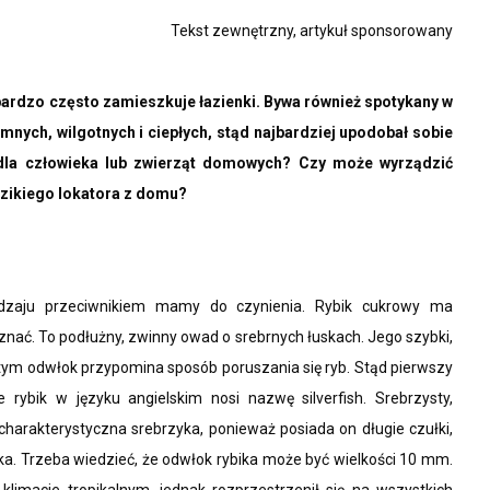
Tekst zewnętrzny, artykuł sponsorowany
bardzo często zamieszkuje łazienki. Bywa również spotykany w
nych, wilgotnych i ciepłych, stąd najbardziej upodobał sobie
y dla człowieka lub zwierząt domowych? Czy może wyrządzić
zikiego lokatora z domu?
dzaju przeciwnikiem mamy do czynienia. Rybik cukrowy ma
znać. To podłużny, zwinny owad o srebrnych łuskach. Jego szybki,
 tym odwłok przypomina sposób poruszania się ryb. Stąd pierwszy
 rybik w języku angielskim nosi nazwę silverfish. Srebrzysty,
charakterystyczna srebrzyka, ponieważ posiada on długie czułki,
a. Trzeba wiedzieć, że odwłok rybika może być wielkości 10 mm.