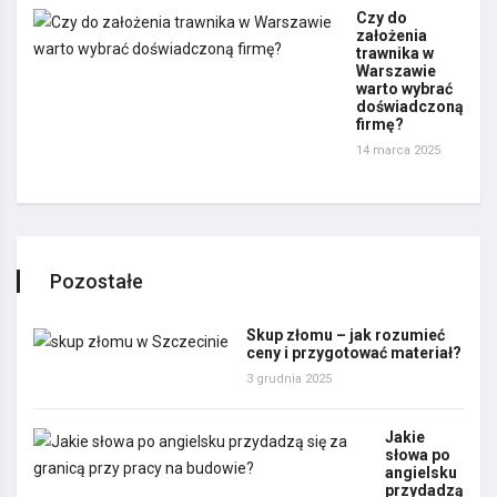
Czy do
założenia
trawnika w
Warszawie
warto wybrać
doświadczoną
firmę?
14 marca 2025
Pozostałe
Skup złomu – jak rozumieć
ceny i przygotować materiał?
3 grudnia 2025
Jakie
słowa po
angielsku
przydadzą