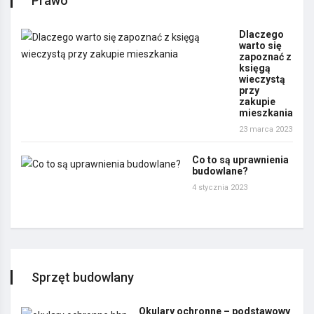
Prawo
Dlaczego
warto się
zapoznać z
księgą
wieczystą
przy
zakupie
mieszkania
23 marca 2023
Co to są uprawnienia
budowlane?
4 stycznia 2023
Sprzęt budowlany
Okulary ochronne – podstawowy