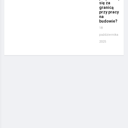
się za
granicą
przy pracy
na
budowie?
18
października
2025