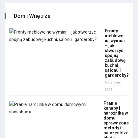
Dom i Wnętrze
Fronty
meblowe
na wymiar
– jak
stworzyć
spójną
zabudowę
kuchni,
salonu i
garderoby?
6 sierpnia
2026
Pranie
kanapy i
narożnika w
domu –
sprawdzone
metody i
najczęstsze
błędy