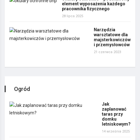
element wyposażenia każdego
pracownika fizycznego
28 lipca 2025
Narzędzia
warsztatowe dla
majsterkowiczów
i przemysłowców
21 czerwca 2023
Ogród
Jak
zaplanować
taras przy
domku
letniskowym?
14 września 2025