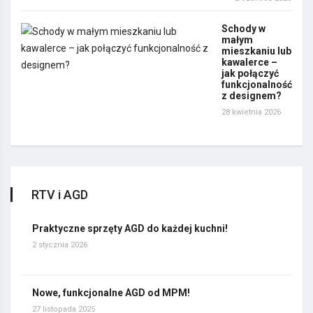
Schody w
małym
mieszkaniu lub
kawalerce –
jak połączyć
funkcjonalność
z designem?
28 kwietnia 2026
RTV i AGD
Praktyczne sprzęty AGD do każdej kuchni!
2 stycznia 2026
Nowe, funkcjonalne AGD od MPM!
27 listopada 2025