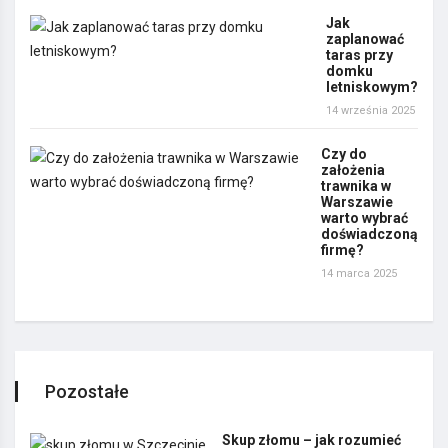
Jak
zaplanować
taras przy
domku
letniskowym?
14 września 2025
Czy do
założenia
trawnika w
Warszawie
warto wybrać
doświadczoną
firmę?
14 marca 2025
Pozostałe
Skup złomu – jak rozumieć