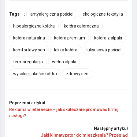
Tags
:
antyalergiczna pościel
ekologiczne tekstylia
hipoalergiczna kołdra
kołdra całoroczna
kołdra naturalna
kołdra premium
kołdra z alpaki
komfortowy sen
lekka kołdra
luksusowa pościel
termoregulacja
wełna alpaki
wysokiej jakości kołdra
zdrowy sen
Poprzedni artykuł
Reklama w internecie – jak skutecznie promować firmę
i usługi?
Następny artykuł
Jaki klimatyzator do mieszkania? Przegląd