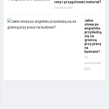
ceny i przygotować materiał?
3 grudnia 2025
Jakie
słowa po
angielsku
przydadzą
się za
granicą
przy pracy
na
budowie?
18
października
2025