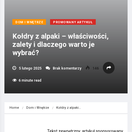
DOM I WNĘTRZE
PROMOWANY ARTYKUŁ
Kołdry z alpaki – właściwości,
zalety i dlaczego warto je
wybrać?
5 lutego 2025
Brak komentarzy
146
6 minute read
Home
Dom i Wnętrze
Kołdry z alpaki…
Tekst zewnętrzny, artykuł sponsorowany