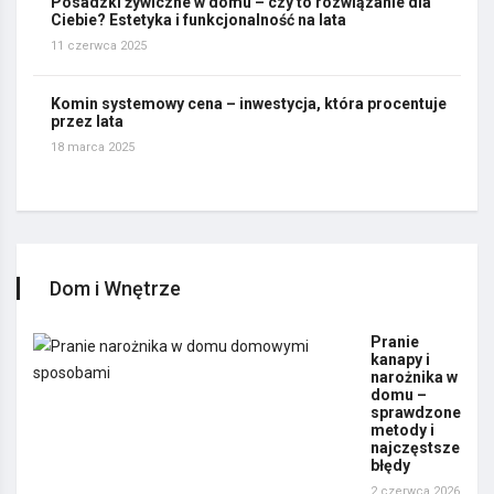
Posadzki żywiczne w domu – czy to rozwiązanie dla
Ciebie? Estetyka i funkcjonalność na lata
11 czerwca 2025
Komin systemowy cena – inwestycja, która procentuje
przez lata
18 marca 2025
Dom i Wnętrze
Pranie
kanapy i
narożnika w
domu –
sprawdzone
metody i
najczęstsze
błędy
2 czerwca 2026