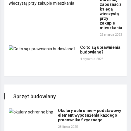
zapoznać z
księgą
wieczystą
przy
zakupie
mieszkania
23 marca 2023
Co to są uprawnienia
budowlane?
4 stycznia 2023
Sprzęt budowlany
Okulary ochronne – podstawowy
element wyposażenia każdego
pracownika fizycznego
28 lipca 2025