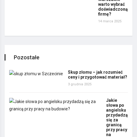
warto wybrać
doświadczoną
firmę?
14 marca 2025
Pozostałe
Skup złomu – jak rozumieć
ceny i przygotować materiał?
3 grudnia 2025
Jakie
słowa po
angielsku
przydadzą
się za
granicą
przy pracy
na