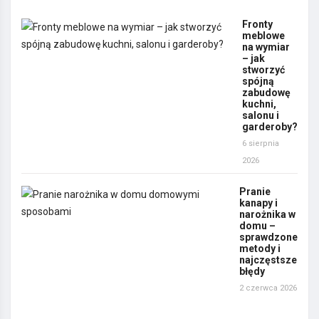
Fronty
meblowe
na wymiar
– jak
stworzyć
spójną
zabudowę
kuchni,
salonu i
garderoby?
6 sierpnia
2026
Pranie
kanapy i
narożnika w
domu –
sprawdzone
metody i
najczęstsze
błędy
2 czerwca 2026