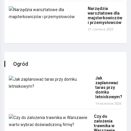
Narzędzia
warsztatowe dla
majsterkowiczów
i przemysłowców
21 czerwca 2023
Ogród
Jak
zaplanować
taras przy
domku
letniskowym?
14 września 2025
Czy do
założenia
trawnika w
Warszawie